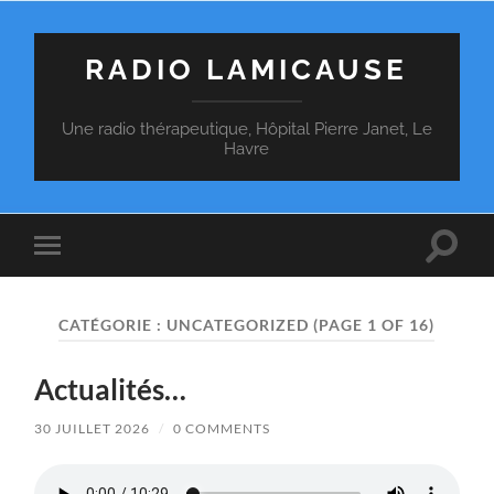
RADIO LAMICAUSE
Une radio thérapeutique, Hôpital Pierre Janet, Le
Havre
Toggle
Toggle
search
mobile
field
menu
CATÉGORIE :
UNCATEGORIZED
(PAGE 1 OF 16)
Actualités…
30 JUILLET 2026
/
0 COMMENTS