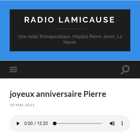
RADIO LAMICAUSE
Une radio thérapeutique, Hôpital Pierre Janet, Le
Havre
Toggle
Toggle
search
mobile
field
menu
joyeux anniversaire Pierre
10 MAI 2021