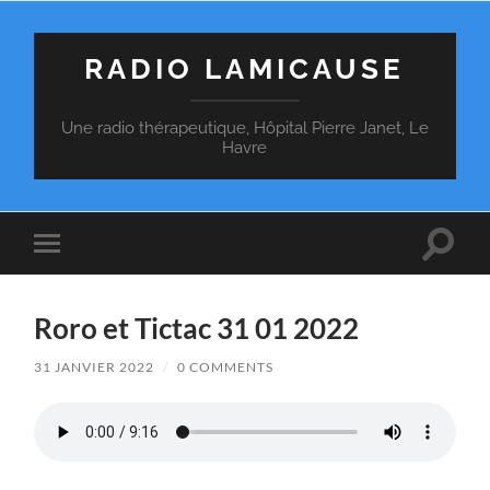
RADIO LAMICAUSE
Une radio thérapeutique, Hôpital Pierre Janet, Le
Havre
Toggle
Toggle
search
mobile
field
menu
Roro et Tictac 31 01 2022
31 JANVIER 2022
/
0 COMMENTS