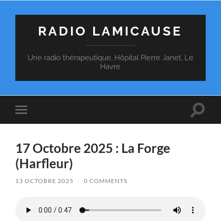
RADIO LAMICAUSE
Une radio thérapeutique, Hôpital Pierre Janet, Le
Havre
Toggle
Toggle
search
mobile
field
menu
17 Octobre 2025 : La Forge
(Harfleur)
13 OCTOBRE 2025
/
0 COMMENTS