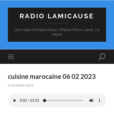
RADIO LAMICAUSE
Une radio thérapeutique, Hôpital Pierre Janet, Le
Havre
Toggle
Toggle
search
mobile
field
menu
cuisine marocaine 06 02 2023
6 FÉVRIER 2023