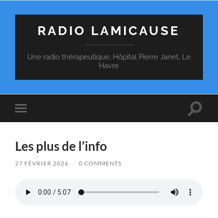
RADIO LAMICAUSE
Une radio thérapeutique, Hôpital Pierre Janet, Le
Havre
Toggle
Toggle
search
mobile
field
menu
Les plus de l’info
27 FÉVRIER 2026
/
0 COMMENTS