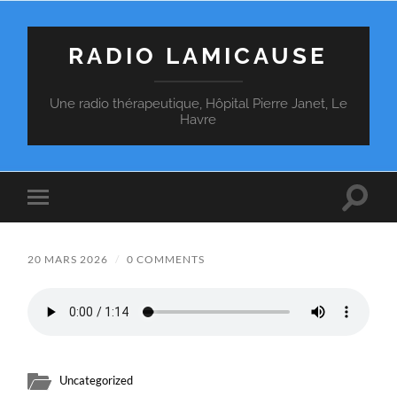
RADIO LAMICAUSE
Une radio thérapeutique, Hôpital Pierre Janet, Le
Havre
Toggle
Toggle
search
mobile
field
menu
20 MARS 2026
/
0 COMMENTS
Uncategorized